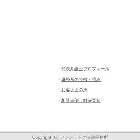
・
代表弁護士プロフィール
・
事務所の特徴・強み
・
お客さまの声
・
相談事例・解決実績
Copyright (C) フランテック法律事務所