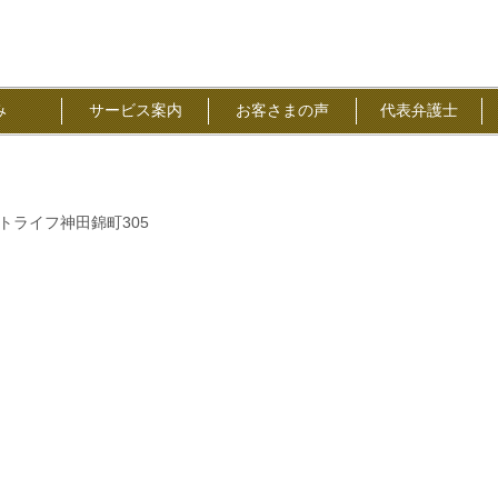
強み
サービス案内
お客さまの声
代表弁護士
ストライフ神田錦町305