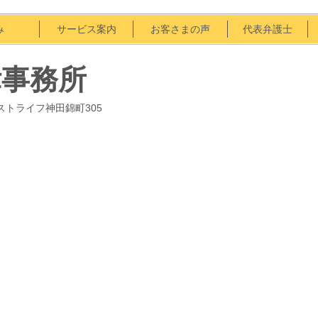
強み
サービス案内
お客さまの声
代表弁護士
律事務所
マストライフ神田錦町305