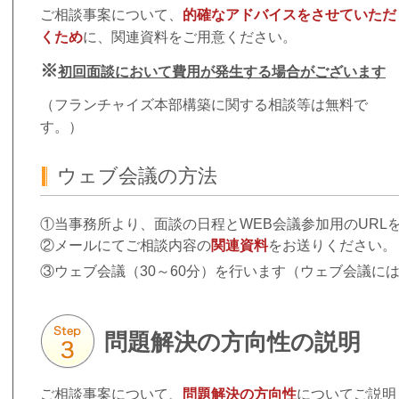
ご相談事案について、
的確なアドバイスをさせていただ
くため
に、関連資料をご用意ください。
※
初回面談において費用が発生する場合がございます
（フランチャイズ本部構築に関する相談等は無料で
す。）
ウェブ会議の方法
①当事務所より、面談の日程とWEB会議参加用のURL
②メールにてご相談内容の
関連資料
をお送りください。
③ウェブ会議（
30
～
60
分）を行います（
ウェブ会議には
問題解決の方向性の説明
ご相談事案について、
問題解決の方向性
についてご説明